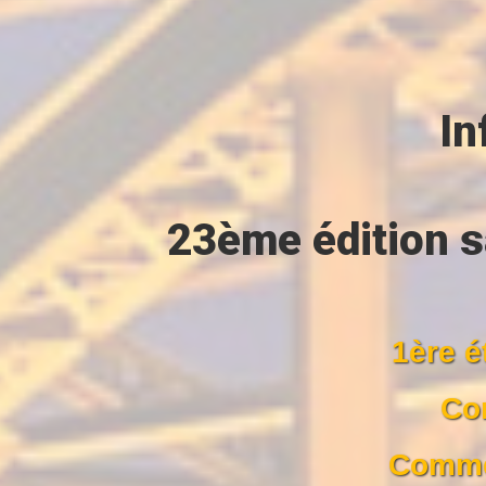
In
23ème édition s
1ère é
Com
Commen