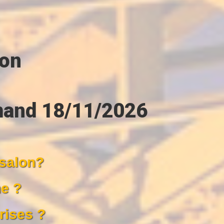
lon
emand 18/11/2026
 salon?
ne ?
rises ?