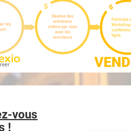
ez-vous
s !