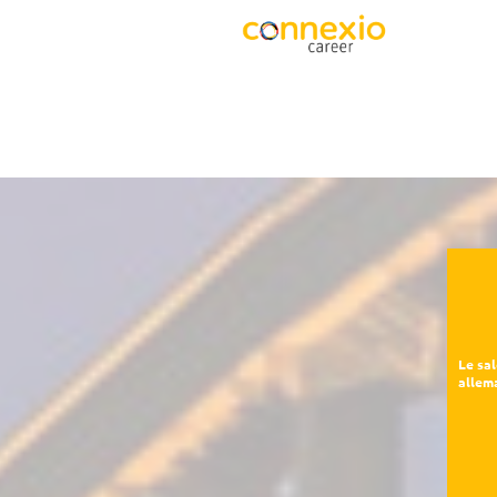
Le sal
allem