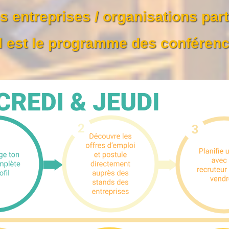
s entreprises / organisations par
 est le programme des conféren