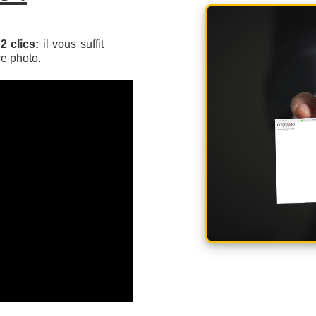
2 clics:
il vous suffit
re photo.